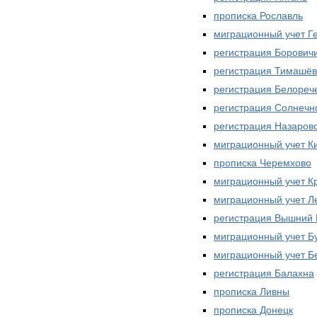
прописка Рославль
миграционный учет Г
регистрация Борович
регистрация Тимашёв
регистрация Белореч
регистрация Солнечн
регистрация Назаров
миграционный учет К
прописка Черемхово
миграционный учет К
миграционный учет Л
регистрация Вышний 
миграционный учет Б
миграционный учет Б
регистрация Балахна
прописка Ливны
прописка Донецк