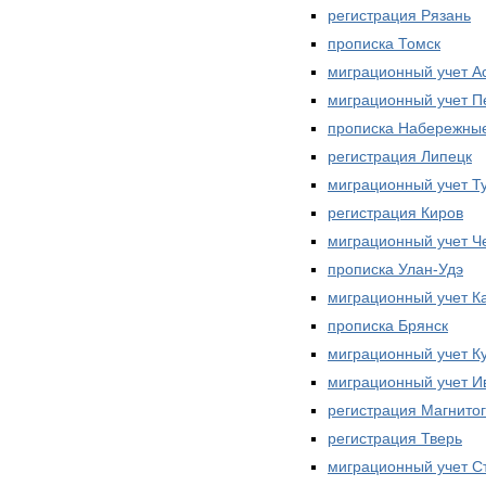
регистрация Рязань
прописка Томск
миграционный учет А
миграционный учет П
прописка Набережны
регистрация Липецк
миграционный учет Т
регистрация Киров
миграционный учет Ч
прописка Улан-Удэ
миграционный учет К
прописка Брянск
миграционный учет К
миграционный учет И
регистрация Магнитог
регистрация Тверь
миграционный учет С