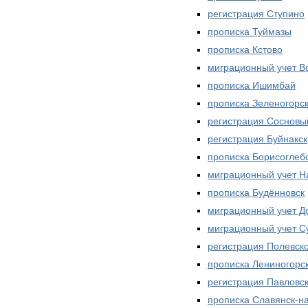
регистрация Ступино
прописка Туймазы
прописка Кстово
миграционный учет В
прописка Ишимбай
прописка Зеленогорс
регистрация Сосновы
регистрация Буйнакск
прописка Борисоглеб
миграционный учет Н
прописка Будённовск
миграционный учет Д
миграционный учет С
регистрация Полевск
прописка Лениногорс
регистрация Павловс
прописка Славянск-н