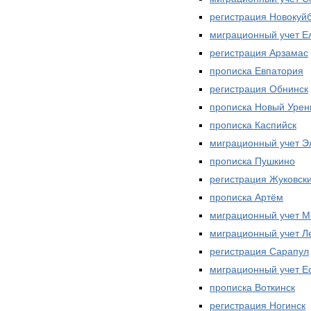
регистрация Новокуй
миграционный учет Е
регистрация Арзамас
прописка Евпатория
регистрация Обнинск
прописка Новый Урен
прописка Каспийск
миграционный учет Э
прописка Пушкино
регистрация Жуковск
прописка Артём
миграционный учет М
миграционный учет Л
регистрация Сарапул
миграционный учет Е
прописка Воткинск
регистрация Ногинск