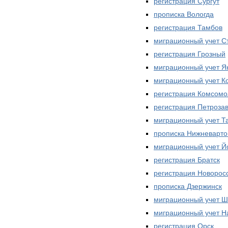
регистрация Сургут
прописка Вологда
регистрация Тамбов
миграционный учет С
регистрация Грозный
миграционный учет Як
миграционный учет К
регистрация Комсомо
регистрация Петроза
миграционный учет Т
прописка Нижневарто
миграционный учет 
регистрация Братск
регистрация Новорос
прописка Дзержинск
миграционный учет 
миграционный учет Н
регистрация Орск