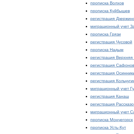
прописка Волхов
прописка Куйбышев
регистрация Дзержин
миграционный учет З
прописка Грязи
регистрация Чусовой
прописка Надым
регистрация Верхняя
регистрация Сафоно
регистрация Осинник
регистрация Кольчуги
миграционный учет Г
регистрация Канаш
регистрация Рассказо
миграционный учет С
прописка Мончегорск
прописка Усть-Кут