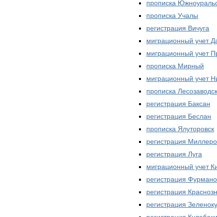
прописка Южноураль
прописка Учалы
регистрация Вичуга
миграционный учет Д
миграционный учет П
прописка Мирный
миграционный учет Н
прописка Лесозаводс
регистрация Баксан
регистрация Беслан
прописка Ялуторовск
регистрация Миллеро
регистрация Луга
миграционный учет К
регистрация Фурмано
регистрация Красноз
регистрация Зеленок
регистрация Кулебак