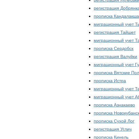
регистрация Добрянк
прописка Кандалакша
миграционный учет Т
регистрация Тайшет
миграционный учет Т
прописка Сердобск
регистрация Валуйки
миграционный учет Г
прописка Вятские По
прописка Истра
миграционный учет Т
миграционный учет А
прописка Азнакаево
прописка Новокубанс
прописка Сухой Лог
регистрация Углич
прописка Кинель