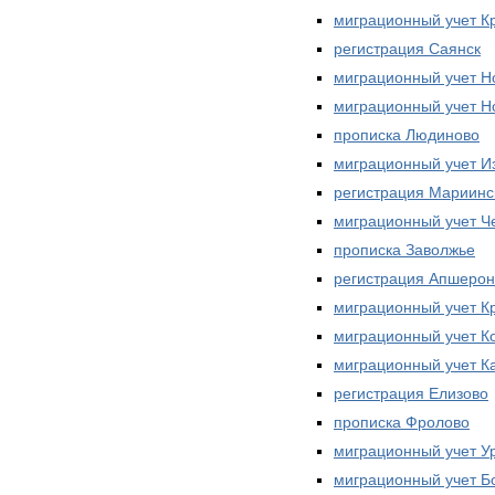
миграционный учет К
регистрация Саянск
миграционный учет Н
миграционный учет Н
прописка Людиново
миграционный учет И
регистрация Мариинс
миграционный учет Ч
прописка Заволжье
регистрация Апшерон
миграционный учет К
миграционный учет К
миграционный учет К
регистрация Елизово
прописка Фролово
миграционный учет У
миграционный учет Б