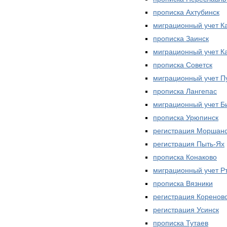
прописка Ахтубинск
миграционный учет К
прописка Заинск
миграционный учет К
прописка Советск
миграционный учет П
прописка Лангепас
миграционный учет Б
прописка Урюпинск
регистрация Моршан
регистрация Пыть-Ях
прописка Конаково
миграционный учет Р
прописка Вязники
регистрация Коренов
регистрация Усинск
прописка Тутаев