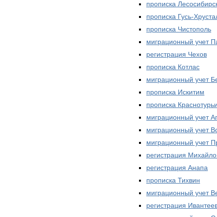
прописка Лесосибирс
прописка Гусь-Хруст
прописка Чистополь
миграционный учет П
регистрация Чехов
прописка Котлас
миграционный учет Б
прописка Искитим
прописка Краснотурь
миграционный учет А
миграционный учет В
миграционный учет 
регистрация Михайло
регистрация Анапа
прописка Тихвин
миграционный учет 
регистрация Ивантее