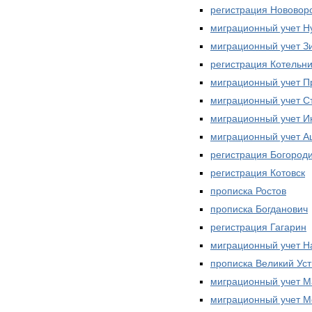
регистрация Нововор
миграционный учет Н
миграционный учет З
регистрация Котельн
миграционный учет П
миграционный учет С
миграционный учет И
миграционный учет А
регистрация Богород
регистрация Котовск
прописка Ростов
прописка Богданович
регистрация Гагарин
миграционный учет Н
прописка Великий Ус
миграционный учет М
миграционный учет М