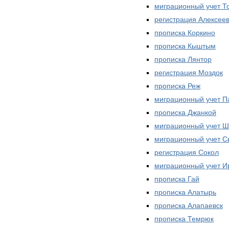
миграционный учет Т
регистрация Алексее
прописка Коркино
прописка Кыштым
прописка Лянтор
регистрация Моздок
прописка Реж
миграционный учет П
прописка Джанкой
миграционный учет 
миграционный учет С
регистрация Сокол
миграционный учет И
прописка Гай
прописка Алатырь
прописка Алапаевск
прописка Темрюк