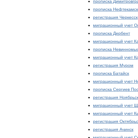
прописка Димитровгр
прописка Нефтекамск
регистрация Черкесск
миграционный учет О
прописка Дербент
миграционный учет 
прописка Невинномы
миграционный учет К
регистрация Муром
прописка Батайск
миграционный учет Н
прописка Сергиев По
регистрация Ноябрьс
миграционный учет Щ
миграционный учет К
регистрация Октябрь
регистрация Ачинск
миграционный учет С