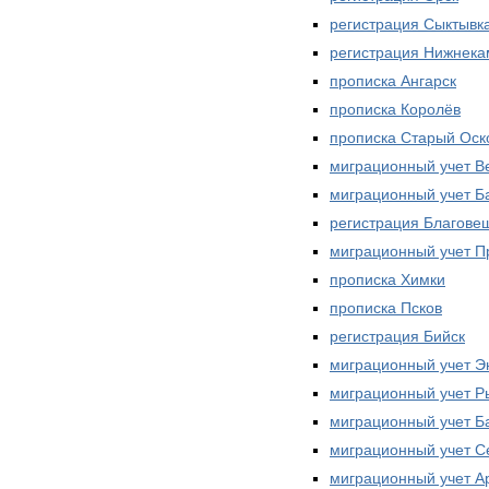
регистрация Сыктывк
регистрация Нижнека
прописка Ангарск
прописка Королёв
прописка Старый Оск
миграционный учет В
миграционный учет 
регистрация Благове
миграционный учет П
прописка Химки
прописка Псков
регистрация Бийск
миграционный учет Э
миграционный учет Р
миграционный учет Б
миграционный учет С
миграционный учет А