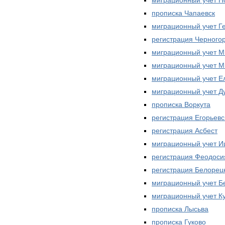
прописка Чапаевск
миграционный учет Г
регистрация Черного
миграционный учет М
миграционный учет М
миграционный учет Е
миграционный учет Д
прописка Воркута
регистрация Егорьевс
регистрация Асбест
миграционный учет 
регистрация Феодоси
регистрация Белорец
миграционный учет Б
миграционный учет К
прописка Лысьва
прописка Гуково