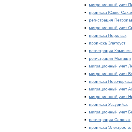
миграционный учет П
прописка Южно-Саха
регистрация Петропа
миграционный учет С
прописка Норильск
прописка Златоуст
регистрация Каменск
регистрация Мытищи
миграционный учет 
миграционный учет В
прописка Новочеркас
миграционный учет А
миграционный учет Н
прописка Уссурийск
миграционный учет Б
регистрация Салават
прописка Электроста