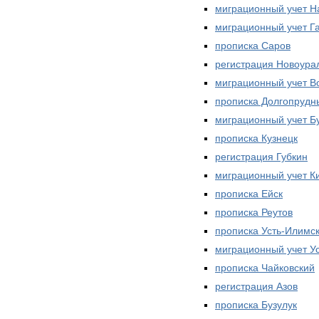
миграционный учет Н
миграционный учет Г
прописка Саров
регистрация Новоура
миграционный учет В
прописка Долгопрудн
миграционный учет Б
прописка Кузнецк
регистрация Губкин
миграционный учет 
прописка Ейск
прописка Реутов
прописка Усть-Илимс
миграционный учет У
прописка Чайковский
регистрация Азов
прописка Бузулук