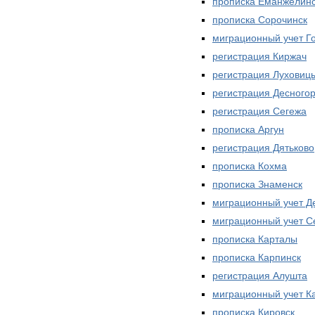
прописка Еманжелин
прописка Сорочинск
миграционный учет Г
регистрация Киржач
регистрация Луховиц
регистрация Десногор
регистрация Сегежа
прописка Аргун
регистрация Дятьково
прописка Кохма
прописка Знаменск
миграционный учет Д
миграционный учет С
прописка Карталы
прописка Карпинск
регистрация Алушта
миграционный учет К
прописка Кировск