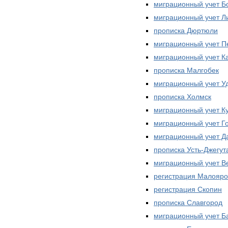
миграционный учет Б
миграционный учет Л
прописка Дюртюли
миграционный учет П
миграционный учет К
прописка Малгобек
миграционный учет У
прописка Холмск
миграционный учет К
миграционный учет Г
миграционный учет Д
прописка Усть-Джегут
миграционный учет 
регистрация Малояро
регистрация Скопин
прописка Славгород
миграционный учет Б