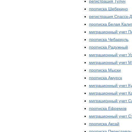
регистрация Тулун
прописка Шебекино
регистрация Спасск-
прописка Белая Кали
миграционный учет П
прописка Чебаркуль
прописка Радужный
миграционный учет У
миграционный учет М
прописка Мыски
прописка Амурск
миграционный учет К
миграционный учет К
миграционный учет С
прописка Ефремов
миграционный учет С
прописка Аксай
прописка Переславль