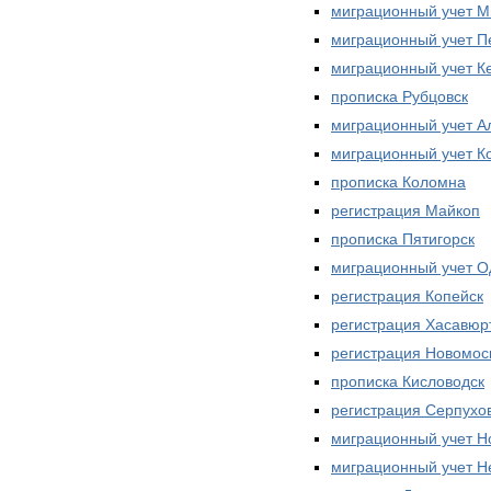
миграционный учет М
миграционный учет П
миграционный учет К
прописка Рубцовск
миграционный учет А
миграционный учет К
прописка Коломна
регистрация Майкоп
прописка Пятигорск
миграционный учет О
регистрация Копейск
регистрация Хасавюр
регистрация Новомос
прописка Кисловодск
регистрация Серпухо
миграционный учет Н
миграционный учет Н