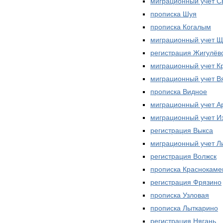
миграционный учет 
прописка Шуя
прописка Когалым
миграционный учет Щ
регистрация Жигулёв
миграционный учет К
миграционный учет В
прописка Видное
миграционный учет А
миграционный учет 
регистрация Выкса
миграционный учет Л
регистрация Волжск
прописка Краснокаме
регистрация Фрязино
прописка Узловая
прописка Лыткарино
регистрация Нягань