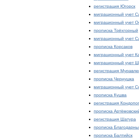
регистрация Югорск
миграционный учет С
миграционный учет О
прописка Трёхгорный
миграционный учет 
прописка Корсаков
миграционный учет К
миграционный учет 
регистрация Муравле
прописка Чернушка
миграционный учет С
прописка Кушва
регистрация Кондопо
прописка Артёмовски
регистрация Шатура
прописка Благодарны
прописка Балтийск