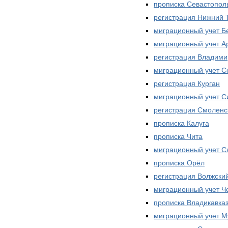
прописка Севастопол
регистрация Нижний 
миграционный учет Б
миграционный учет А
регистрация Владими
миграционный учет С
регистрация Курган
миграционный учет 
регистрация Смоленс
прописка Калуга
прописка Чита
миграционный учет С
прописка Орёл
регистрация Волжски
миграционный учет Ч
прописка Владикавка
миграционный учет М