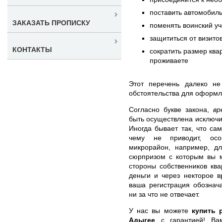
поставить автомобиль
ЗАКАЗАТЬ ПРОПИСКУ
поменять воинский уч
защититься от визито
КОНТАКТЫ
сократить размер ква
проживаете
Этот перечень далеко не
обстоятельства для оформл
Согласно букве закона,
вр
быть осуществлена исключи
Иногда бывает так, что са
чему не приводит, осо
микрорайон, например, д
сюрпризом с которым вы м
стороны собственников ква
деньги и через некторое 
ваша регистрация обознач
ни за что не отвечает.
У нас вы можете
купить 
Адыгее
с гарантией! Ва