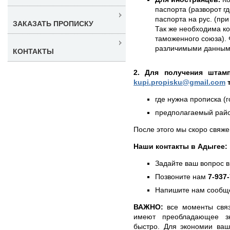
паспорта (разворот г
паспорта на рус. (при
ЗАКАЗАТЬ ПРОПИСКУ
Так же необходима к
таможенного союза). 
различимыми данным
КОНТАКТЫ
2. Для получения штам
kupi.propisku@gmail.com
т
где нужна прописка (г
предполагаемый район
После этого мы скоро свяже
Наши контакты в Адыгее:
Задайте ваш вопрос в
Позвоните нам
7-937
Напишите нам сообще
ВАЖНО:
все моменты связ
имеют преобладающее з
быстро. Для экономии ваш